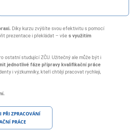
praxi.
Díky kurzu zvýšíte svou efektivitu s pomocí
ořit prezentace i překládat – vše
s využitím
 ostatní studující ZČU. Užitečný ale může být i
t jednotlivé fáze přípravy kvalifikační práce
ty i výzkumníky, kteří chtějí pracovat rychleji,
ní.
AI PŘI ZPRACOVÁNÍ
KAČNÍ PRÁCE