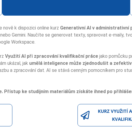
 nově k dispozici online kurz
Generativní AI v administrativní 
 nebo Gemini. Naučíte se generovat texty, spravovat e-maily, tv
Google Workspace.
urz
Využití AI při zpracování kvalifikační práce
jako pomůcku pro
vám ukázal, jak
umělá inteligence může zjednodušit a zefektivni
azbu a zpracování dat. AI se stává cenným pomocníkem pro studen
e.
Přístup ke studijním materiálům získáte ihned po přihláše
KURZ VYUŽITÍ 
KVALIFI