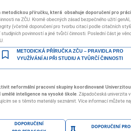
a
metodickou příručku, která obsahuje doporučení pro práci 
 činnosti na ZČU. Kromě obecných zásad bezpečného užití genAI, 
egrity (včetně doporučení pro tvorbu citací podle citačních styl
ní studijních povinností a jiné tvůrčí činnosti. Poslední část je
U.
METODICKÁ PŘÍRUČKA ZČU – PRAVIDLA PRO
VYUŽÍVÁNÍ AI PŘI STUDIU A TVŮRČÍ ČINNOSTI
tivit neformální pracovní skupiny koordinované Univerzitou
í umělé inteligence na vysoké škole
. Západočeská univerzita v 
ujícím se s těmito materiály seznámit. Více informací můžete naj
DOPORUČENÍ
DOPORUČENÍ PRO