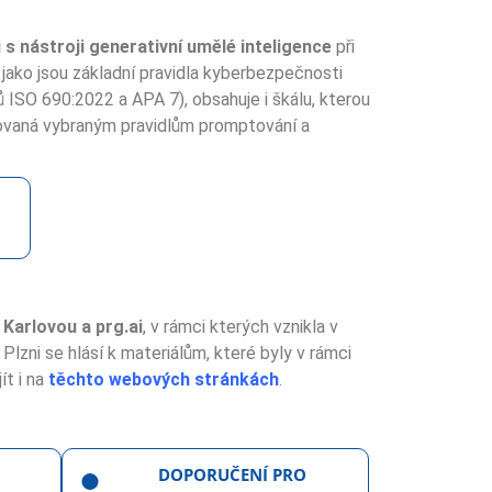
s nástroji generativní umělé inteligence
při
jako jsou základní pravidla kyberbezpečnosti
ů ISO 690:2022 a APA 7), obsahuje i škálu, kterou
 věnovaná vybraným pravidlům promptování a
 Karlovou a prg.ai
, v rámci kterých vznikla v
Plzni se hlásí k materiálům, které byly v rámci
ít i na
těchto webových stránkách
.
DOPORUČENÍ PRO