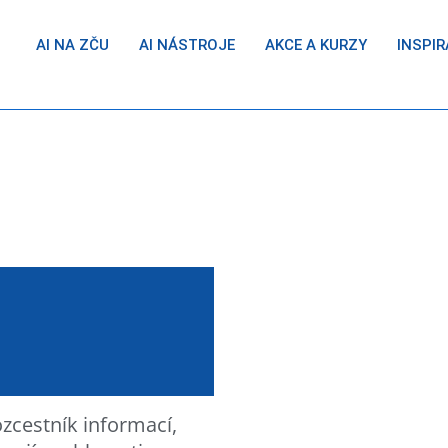
AI NA ZČU
AI NÁSTROJE
AKCE A KURZY
INSPIR
zcestník informací,