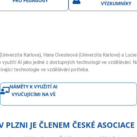
PRO PEDAGOGY
VÝZKUMNÍKY
 (Univerzita Karlova), Hana Ovesleová (Univerzita Karlova) a Luci
ro využití AI jako jedné z dostupných technologií ve vzdělávání.
žívající technologie ve vzdělávání potřeba.
NÁMĚTY K VYUŽITÍ AI
VYUČUJÍCÍMI NA VŠ
 PLZNI JE ČLENEM ČESKÉ ASOCIACE