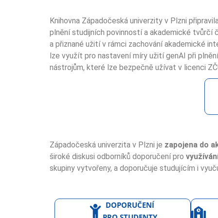
Knihovna Západočeská univerzity v Plzni připravil
plnění studijních povinností a akademické tvůrčí
a přiznané užití v rámci zachování akademické int
lze využít pro nastavení míry užití genAI při plně
nástrojům, které lze bezpečně užívat v licenci ZČ
Západočeská univerzita v Plzni je
zapojena do ak
široké diskusi odborníků doporučení pro
využíván
skupiny vytvořeny, a doporučuje studujícím i vyuč
DOPORUČENÍ
PRO STUDENTY