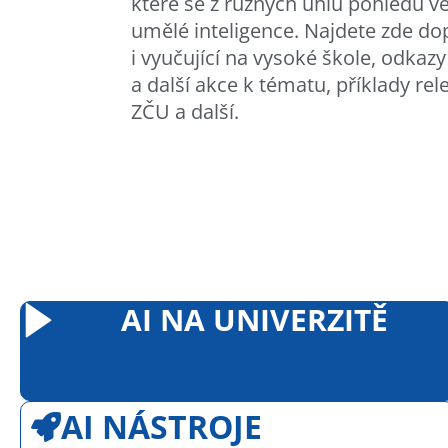
které se z různých úhlů pohledu v
umělé inteligence. Najdete zde do
i vyučující na vysoké škole, odkaz
a další akce k tématu, příklady r
ZČU a další.
AI NA UNIVERZITĚ
AI NÁSTROJE