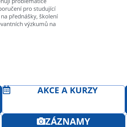
ěnují problematice
poručení pro studující
y na přednášky, školení
elevantních výzkumů na
AKCE A KURZY
ZÁZNAMY