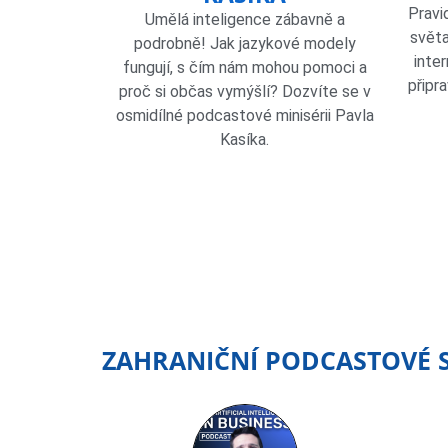
Pravi
Umělá inteligence zábavně a
světa
podrobně! Jak jazykové modely
inter
fungují, s čím nám mohou pomoci a
připr
proč si občas vymýšlí? Dozvíte se v
osmidílné podcastové minisérii Pavla
Kasíka.
ZAHRANIČNÍ PODCASTOVÉ SÉ