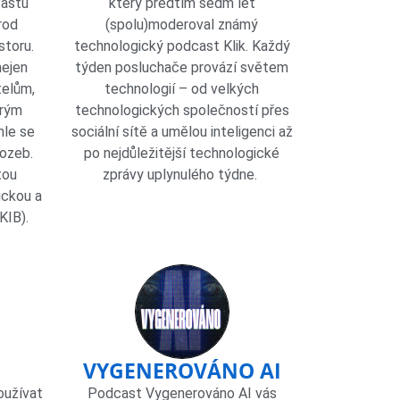
castu
který předtím sedm let
rod
(spolu)moderoval známý
storu.
technologický podcast Klik. Každý
nejen
týden posluchače provází světem
telům,
technologií – od velkých
erým
technologických společností přes
hle se
sociální sítě a umělou inteligenci až
rozeb.
po nejdůležitější technologické
tou
zprávy uplynulého týdne. ​
ickou a
KIB).
VYGENEROVÁNO AI
oužívat
Podcast Vygenerováno AI vás