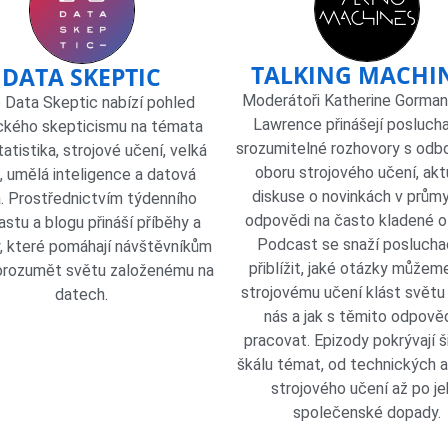
TALKING MACHI
DATA SKEPTIC
Moderátoři Katherine Gorman 
Data Skeptic nabízí pohled
Lawrence přinášejí posluc
kého skepticismu na témata
srozumitelné rozhovory s odbo
tatistika, strojové učení, velká
oboru strojového učení, akt
, umělá inteligence a datová
diskuse o novinkách v průmy
. Prostřednictvím týdenního
odpovědi na často kladené o
stu a blogu přináší příběhy a
Podcast se snaží posluch
, které pomáhají návštěvníkům
přiblížit, jaké otázky můžem
orozumět světu založenému na
strojovému učení klást světu
datech.
nás a jak s těmito odpově
pracovat. ​Epizody pokrývají 
škálu témat, od technických 
strojového učení až po j
společenské dopady.