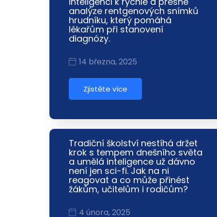
inteligenci k rychlé a přesné
analýze rentgenových snímků
hrudníku, který pomáhá
lékařům při stanovení
diagnózy.
14 března, 2025
Zjistěte více
Tradiční školství nestíhá držet
krok s tempem dnešního světa
a umělá inteligence už dávno
není jen sci-fi. Jak na ni
reagovat a co může přinést
žákům, učitelům i rodičům?
4 února, 2025