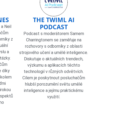
NES
THE TWIML AI
PODCAST
a Neil
hačům
Podcast s moderátorem Samem
rníky z
Charringtonem se zaměřuje na
uální
rozhovory s odborníky z oblasti
slu a
strojového učení a umělé inteligence.
tázky.
Diskutuje o aktuálních trendech,
ačům
výzkumu a aplikacích těchto
e díky
technologií v různých odvětvích.
 kolem
Cílem je poskytnout posluchačům
ďmi
hlubší porozumění světu umělé
širokou
inteligence a jejímu praktickému
aspektů
využití.
eho