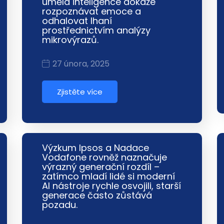
umělá inteligence dokáže
rozpoznávat emoce a
odhalovat lhaní
prostřednictvím analýzy
mikrovýrazů.
27 února, 2025
Zjistěte více
Výzkum Ipsos a Nadace
Vodafone rovněž naznačuje
výrazný generační rozdíl –
zatímco mladí lidé si moderní
AI nástroje rychle osvojili, starší
generace často zůstává
pozadu.