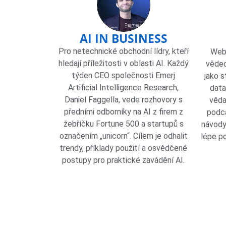
AI IN BUSINESS
Pro netechnické obchodní lídry, kteří
Web 
hledají příležitosti v oblasti AI. Každý
vědec
týden CEO společnosti Emerj
jako s
Artificial Intelligence Research,
data
Daniel Faggella, vede rozhovory s
věda
předními odborníky na AI z firem z
podca
žebříčku Fortune 500 a startupů s
návody
označením „unicorn“. Cílem je odhalit
lépe p
trendy, příklady použití a osvědčené
postupy pro praktické zavádění AI.