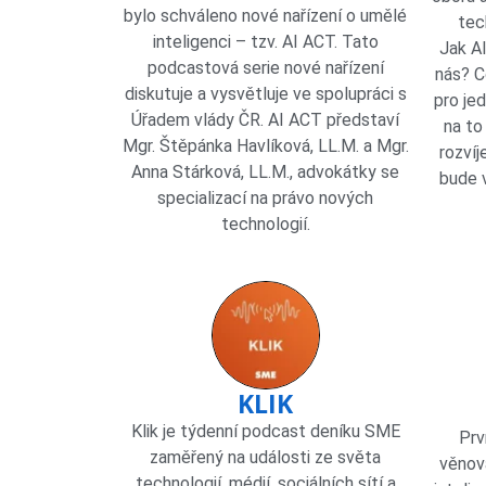
bylo schváleno nové nařízení o umělé
tec
inteligenci – tzv. AI ACT. Tato
Jak AI
podcastová serie nové nařízení
nás? C
diskutuje a vysvětluje ve spolupráci s
pro je
Úřadem vlády ČR. AI ACT představí
na to
Mgr. Štěpánka Havlíková, LL.M. a Mgr.
rozvíj
Anna Stárková, LL.M., advokátky se
bude v
specializací na právo nových
technologií.
KLIK
Klik je týdenní podcast deníku SME
Prv
zaměřený na události ze světa
věnov
technologií, médií, sociálních sítí a