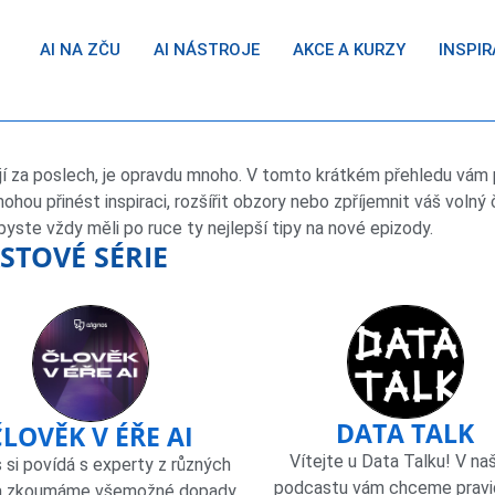
AI NA ZČU
AI NÁSTROJE
AKCE A KURZY
INSPIR
ojí za poslech, je opravdu mnoho. V tomto krátkém přehledu vám 
hou přinést inspiraci, rozšířit obzory nebo zpříjemnit váš volný 
yste vždy měli po ruce ty nejlepší tipy na nové epizody.
STOVÉ SÉRIE
DATA TALK
ČLOVĚK V ÉŘE AI
Vítejte u Data Talku! V n
 si povídá s experty z různých
podcastu vám chceme pravi
a zkoumáme všemožné dopady