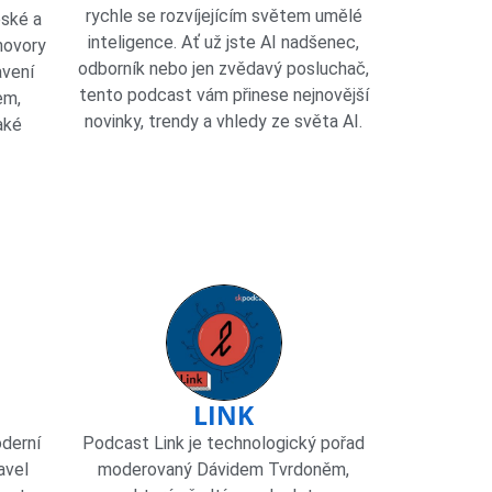
rychle se rozvíjejícím světem umělé
eské a
inteligence. Ať už jste AI nadšenec,
hovory
odborník nebo jen zvědavý posluchač,
avení
tento podcast vám přinese nejnovější
em,
novinky, trendy a vhledy ze světa AI.
aké
LINK
oderní
Podcast Link je technologický pořad
avel
moderovaný Dávidem Tvrdoněm,