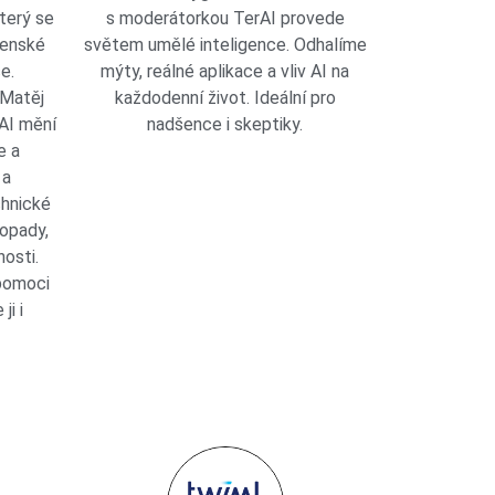
terý se
s moderátorkou TerAI provede
čenské
světem umělé inteligence. Odhalíme
e.
mýty, reálné aplikace a vliv AI na
 Matěj
každodenní život. Ideální pro
 AI mění
nadšence i skeptiky.
e a
 a
chnické
dopady,
osti.
pomoci
ji i