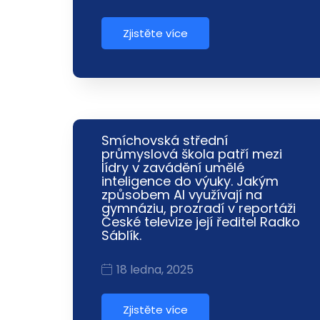
Zjistěte více
Smíchovská střední
průmyslová škola patří mezi
lídry v zavádění umělé
inteligence do výuky. Jakým
způsobem AI využívají na
gymnáziu, prozradí v reportáži
České televize její ředitel Radko
Sáblík.
18 ledna, 2025
Zjistěte více