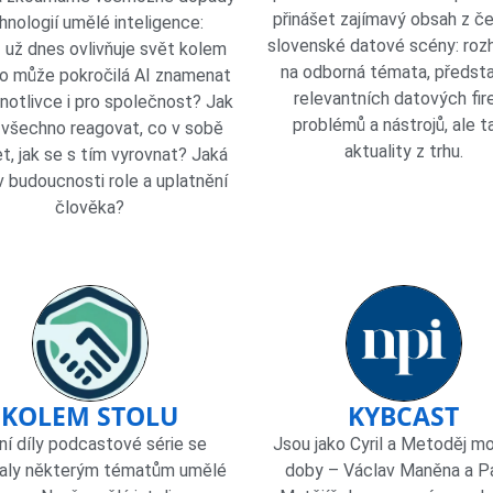
přinášet zajímavý obsah z č
hnologií umělé inteligence:
slovenské datové scény: roz
 už dnes ovlivňuje svět kolem
na odborná témata, předst
o může pokročilá AI znamenat
relevantních datových fir
dnotlivce i pro společnost? Jak
problémů a nástrojů, ale t
 všechno reagovat, co v sobě
aktuality z trhu.
et, jak se s tím vyrovnat? Jaká
 budoucnosti role a uplatnění
člověka?
KOLEM STOLU
KYBCAST
ní díly podcastové série se
Jsou jako Cyril a Metoděj m
aly některým tématům umělé
doby – Václav Maněna a P