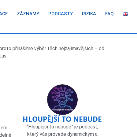
ACE
ZÁZNAMY
PODCASTY
RIZIKA
FAQ
proto přinášíme výběr těch nejzajímavějších – od
čas.
HLOUPĚJŠÍ TO NEBUDE
“Hloupější to nebude” je podcast,
ašem
který vás provede dynamickým a
delně