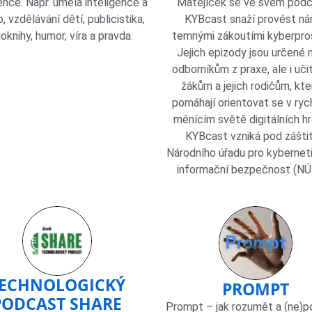
ence. Např. umělá inteligence a
Matějíček se ve svém pod
o, vzdělávání dětí, publicistika,
KYBcast snaží provést ná
oknihy, humor, víra a pravda.
temnými zákoutími kyberpro
Jejich epizody jsou určené 
odborníkům z praxe, ale i uči
žákům a jejich rodičům, kt
pomáhají orientovat se v ryc
měnícím světě digitálních h
KYBcast vzniká pod zášti
Národního úřadu pro kybernet
informační bezpečnost (NÚ
ECHNOLOGICKÝ
PROMPT
PODCAST SHARE
Prompt – jak rozumět a (ne)p