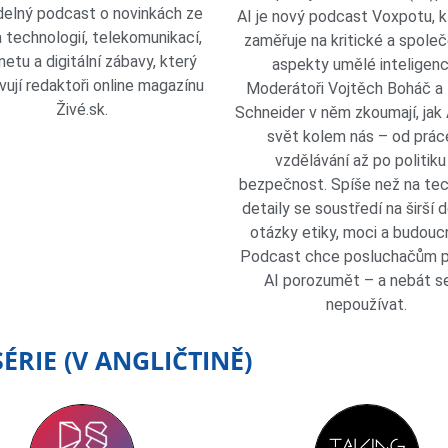
delný podcast o novinkách ze
AI je nový podcast Voxpotu, k
 technologií, telekomunikací,
zaměřuje na kritické a spole
netu a digitální zábavy, který
aspekty umělé inteligenc
avují redaktoři online magazínu
Moderátoři Vojtěch Boháč a
Živé.sk.
Schneider v něm zkoumají, jak
svět kolem nás – od prác
vzdělávání až po politiku
bezpečnost. Spíše než na te
detaily se soustředí na širší 
otázky etiky, moci a budoucn
Podcast chce posluchačům 
AI porozumět – a nebát se 
nepoužívat.
RIE (V ANGLIČTINĚ)