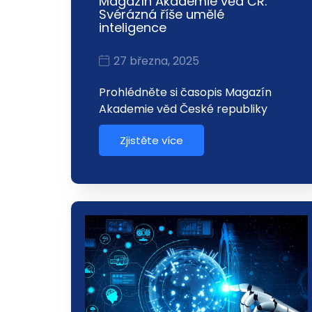
Magazín Akademie věd ČR:
Svérázná říše umělé
inteligence
27 března, 2025
Prohlédněte si časopis Magazín
Akademie věd České republiky
Zjistěte více