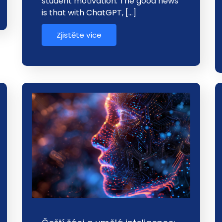
student motivation. The good news
is that with ChatGPT, […]
Zjistěte více