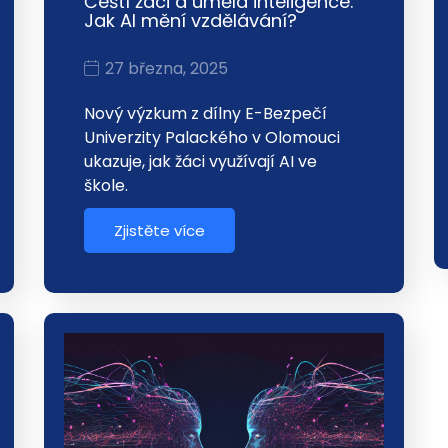
Čeští žáci a umělá inteligence:
Jak AI mění vzdělávání?
27 března, 2025
Nový výzkum z dílny E-Bezpečí
Univerzity Palackého v Olomouci
ukazuje, jak žáci využívají AI ve
škole.
Zjistěte více