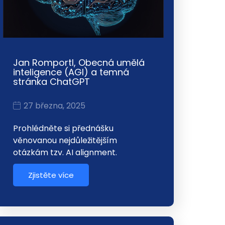
Jan Romportl, Obecná umělá
inteligence (AGI) a temná
stránka ChatGPT
27 března, 2025
Prohlédněte si přednášku
věnovanou nejdůležitějším
otázkám tzv. AI alignment.
Zjistěte více