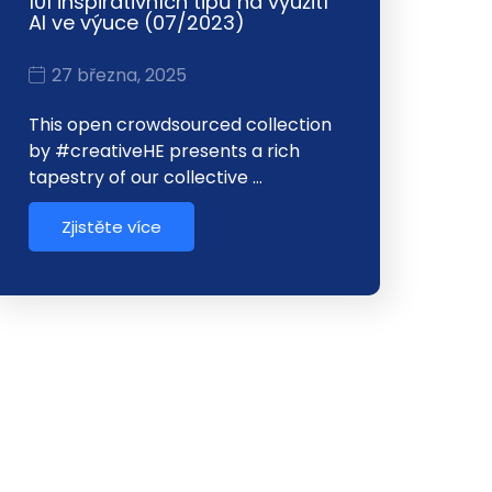
101 inspirativních tipů na využití
AI ve výuce (07/2023)
27 března, 2025
This open crowdsourced collection
by #creativeHE presents a rich
tapestry of our collective …
Zjistěte více